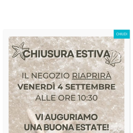
SivagStore S.r.l.
CHIUDI