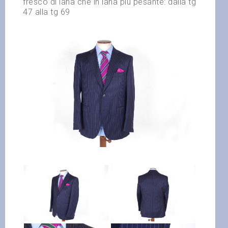
fresco di lana che in lana più pesante: dalla tg
47 alla tg 69