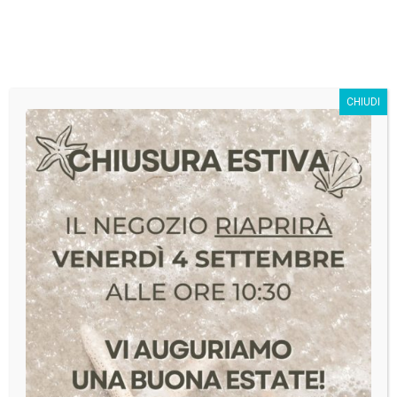
SivagStore S.r.l.
CHIUDI