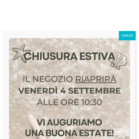
SivagStore S.r.l.
CHIUDI