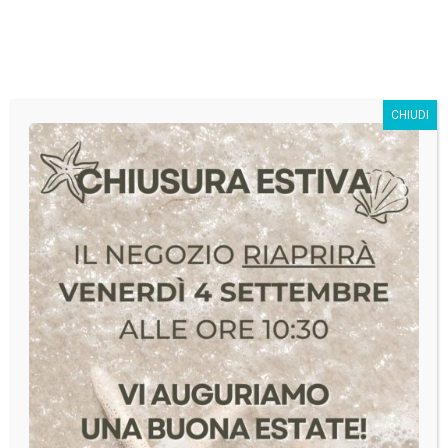
SivagStore S.r.l.
CHIUDI