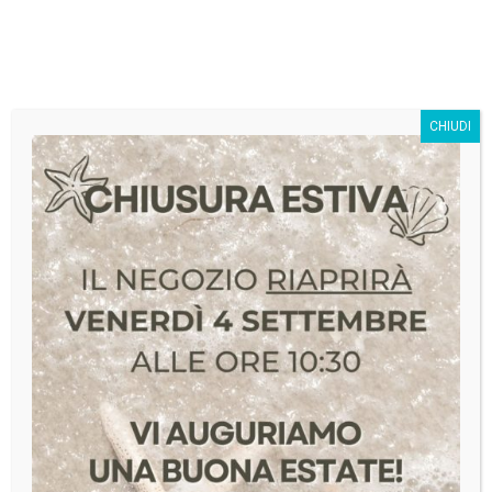
SivagStore S.r.l.
CHIUDI