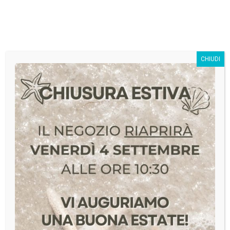
SivagStore S.r.l.
CHIUDI