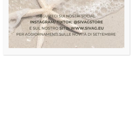
14
Costumi
,
donna
Procedura Genova 1322/22
MAG
25
PROCEDURA GENOVA
1322/22 NUOVI ARRIVI
COSTUMI E CAFTANI A
MARCHIO PARAH
ABBATTIMENTO DEL 75% MEDIO
SUL PREZZO DI LISTINO