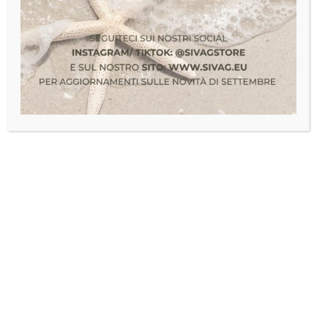
10
SET
24
Abbigliamento
,
abiti
,
camicie
,
donna
,
giacche
,
Magliette
,
pantaloni
,
t-shirt
,
Taglie forti
Liquid. C.Otto 6/19
,
Liquid. Max 100/23
LIQUID. MAX 100/23
FALLIM. N° 359/17