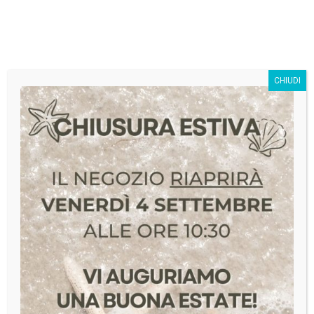
SivagStore S.r.l.
CHIUDI