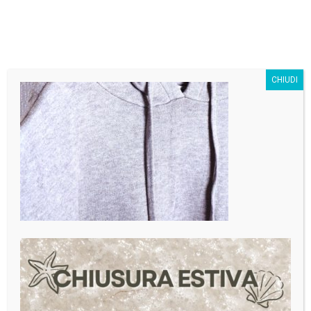
SivagStore S.r.l.
CHIUDI
19
Sivag Sivag
GEN
24
IMG_6780