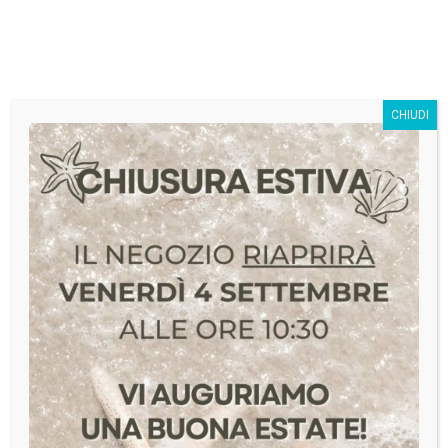
SivagStore S.r.l.
CHIUDI