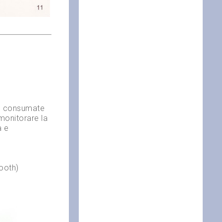
ie consumate
 monitorare la
a e
tooth)