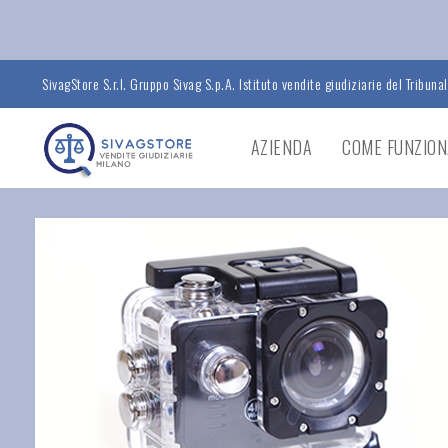
SivagStore S.r.l. Gruppo Sivag S.p.A. Istituto vendite giudiziarie del Tribuna
AZIENDA
COME FUNZION