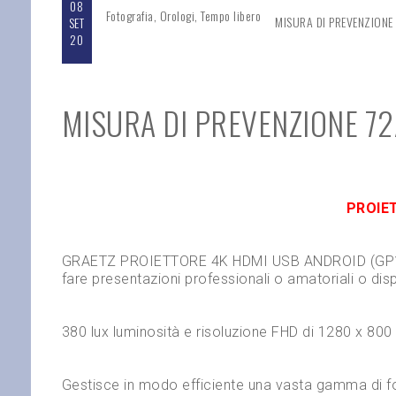
08
Fotografia
,
Orologi
,
Tempo libero
MISURA DI PREVENZIONE
SET
20
MISURA DI PREVENZIONE 72
PROIE
GRAETZ PROIETTORE 4K HDMI USB ANDROID (GP100UP
fare presentazioni professionali o amatoriali o di
380 lux luminosit
à
e risoluzione FHD di 1280 x 800 
Gestisce in modo efficiente una vasta gamma di f