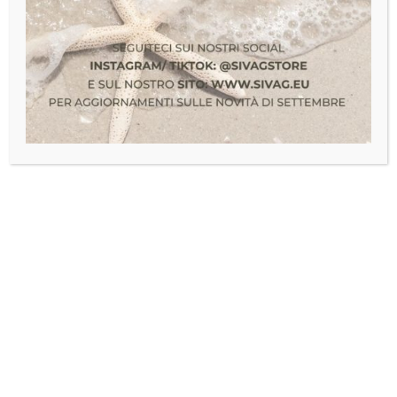
19
Abbigliamento
,
Giubbini
,
uomo
TGT
OTT
16
LIQUIDAZIONE TGT
381/15 PARKA
ECOLOGICO PER LUI