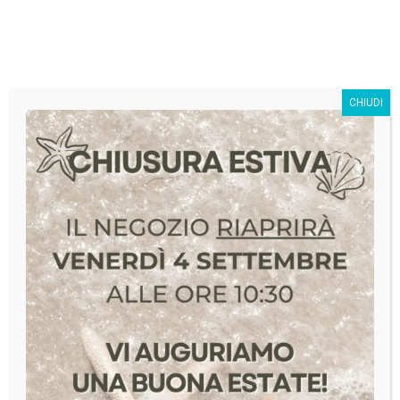
SivagStore S.r.l.
CHIUDI